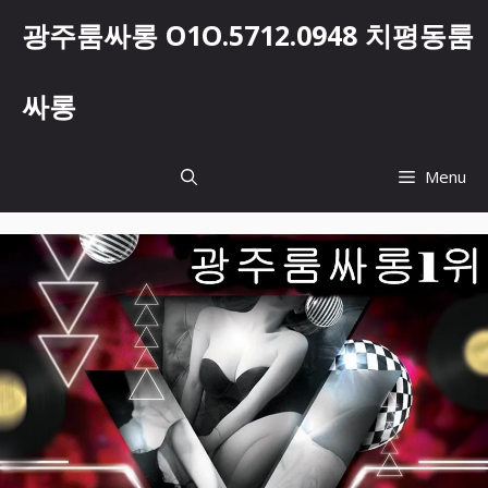
컨
광주룸싸롱 O1O.5712.0948 치평동룸
텐
츠
로
싸롱
건
너
뛰
Menu
기