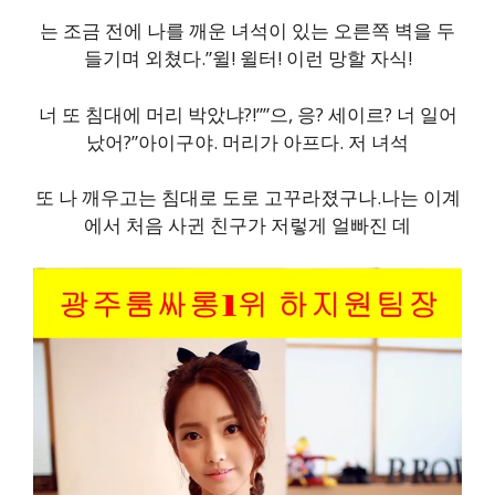
는 조금 전에 나를 깨운 녀석이 있는 오른쪽 벽을 두
들기며 외쳤다.”윌! 윌터! 이런 망할 자식!
너 또 침대에 머리 박았냐?!””으, 응? 세이르? 너 일어
났어?”아이구야. 머리가 아프다. 저 녀석
또 나 깨우고는 침대로 도로 고꾸라졌구나.나는 이계
에서 처음 사귄 친구가 저렇게 얼빠진 데